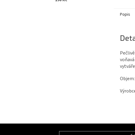
290 Kč
Popis
Deta
Pečlivě
voňavá 
vytvář
Objem:
Výrobce
Z
á