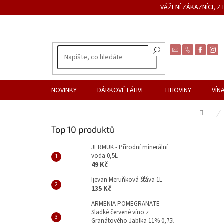
Přejít
VÁŽENÍ ZÁKAZNÍCI, 
na
obsah
NOVINKY
DÁRKOVÉ LÁHVE
LIHOVINY
VÍN
Dom
P
Top 10 produktů
o
s
JERMUK - Přírodní minerální
voda 0,5L
t
49 Kč
r
a
Ijevan Meruňková šťáva 1L
135 Kč
n
n
ARMENIA POMEGRANATE -
Sladké červené víno z
í
Granátového Jablka 11% 0,75l