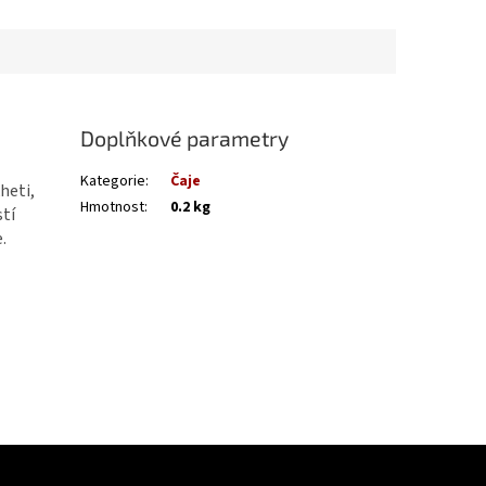
Doplňkové parametry
Kategorie
:
Čaje
heti,
Hmotnost
:
0.2 kg
stí
.