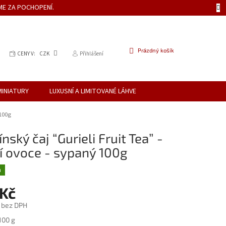
ME ZA POCHOPENÍ.
NÁKUPNÍ
Prázdný košík
CENY V:
CZK
Přihlášení
KOŠÍK
MINIATURY
LUXUSNÍ A LIMITOVANÉ LÁHVE
 100g
nský čaj “Gurieli Fruit Tea” -
í ovoce - sypaný 100g
a
 Kč
č bez DPH
100 g