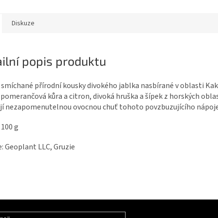
Diskuze
ilní popis produktu
 smíchané přírodní kousky divokého jablka nasbírané v oblasti Kak
pomerančová kůra a citron, divoká hruška a šípek z horských obla
ejí nezapomenutelnou ovocnou chuť tohoto povzbuzujícího nápoje
 100 g
: Geoplant LLC, Gruzie