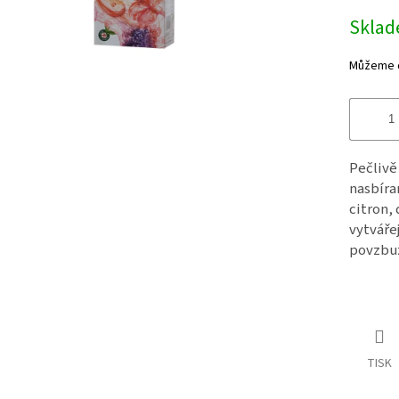
cena:
Skla
Můžeme d
Pečlivě
nasbíra
citron, 
vytváře
povzbuz
TISK