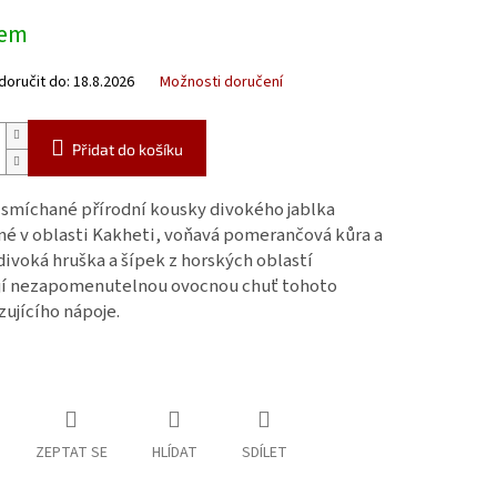
dem
oručit do:
18.8.2026
Možnosti doručení
Přidat do košíku
 smíchané přírodní kousky divokého jablka
né v oblasti Kakheti, voňavá pomerančová kůra a
divoká hruška a šípek z horských oblastí
jí nezapomenutelnou ovocnou chuť tohoto
ujícího nápoje.
ZEPTAT SE
HLÍDAT
SDÍLET