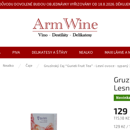
Z DŮVODU DOVOLENÉ BUDOU OBJEDNÁVKY VYŘIZOVÁNY OD 18.8.2026. DĚKUJE
A
PIVA
DELIKATESY A ŠŤÁVY
NEALKO
MAXI LÁHVE A 
ů
Nealko
Čaje
Gruzínský čaj “Gurieli Fruit Tea” - Lesní ovoce - sypaný
Gruzí
Lesn
Novink
129
115,18 K
Měrná
129 Kč / 