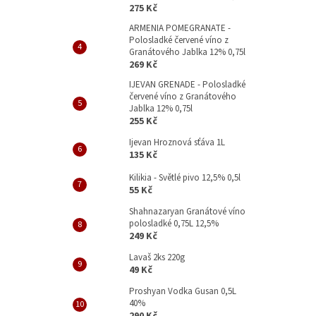
p
275 Kč
a
ARMENIA POMEGRANATE -
n
Polosladké červené víno z
e
Granátového Jablka 12% 0,75l
l
269 Kč
IJEVAN GRENADE - Polosladké
červené víno z Granátového
Jablka 12% 0,75l
255 Kč
Ijevan Hroznová sťáva 1L
135 Kč
Kilikia - Světlé pivo 12,5% 0,5l
55 Kč
Shahnazaryan Granátové víno
polosladké 0,75L 12,5%
249 Kč
Lavaš 2ks 220g
49 Kč
Proshyan Vodka Gusan 0,5L
40%