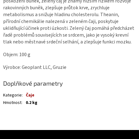
poškození buněk, zelený čaj je známý nižším rizikem rozvoje
rakovinných buněk, zlepšuje průtok krve, zrychluje
metabolismus a snižuje hladinu cholesterolu. Theanin,
přírodní chemikálie nalezená v zeleném čaji, poskytuje
uklidňující účinek proti úzkosti. Zelený čaj pomáhá předcházet
řadě problémů souvisejících se srdcem, jako je vysoký krevní
tlak nebo městnavé srdeční selhání, a zlepšuje funkci mozku.
Objem: 100 g
Výrobce: Geoplant LLC, Gruzie
Doplňkové parametry
Kategorie
:
Čaje
Hmotnost
:
0.2 kg
Z