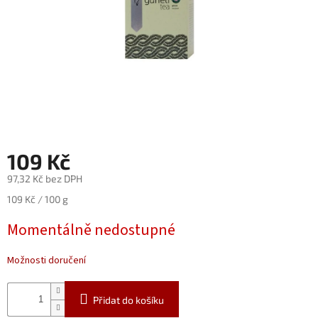
Nealko
Maxi
láhve
a
miniatury
Luxusní
a
limitované
láhve
109 Kč
Měna
97,32 Kč bez DPH
(CZK)
Měrná
109 Kč / 100 g
cena:
Přihlášení
Momentálně nedostupné
Možnosti doručení
Přidat do košíku