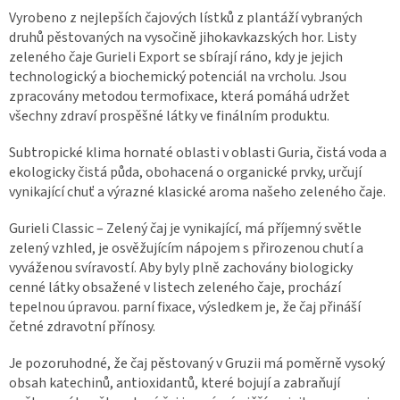
Vyrobeno z nejlepších čajových lístků z plantáží vybraných
druhů pěstovaných na vysočině jihokavkazských hor. Listy
zeleného čaje Gurieli Export se sbírají ráno, kdy je jejich
technologický a biochemický potenciál na vrcholu. Jsou
zpracovány metodou termofixace, která pomáhá udržet
všechny zdraví prospěšné látky ve finálním produktu.
Subtropické klima hornaté oblasti v oblasti Guria, čistá voda a
ekologicky čistá půda, obohacená o organické prvky, určují
vynikající chuť a výrazné klasické aroma našeho zeleného čaje.
Gurieli Classic – Zelený čaj je vynikající, má příjemný světle
zelený vzhled, je osvěžujícím nápojem s přirozenou chutí a
vyváženou svíravostí. Aby byly plně zachovány biologicky
cenné látky obsažené v listech zeleného čaje, prochází
tepelnou úpravou. parní fixace, výsledkem je, že čaj přináší
četné zdravotní přínosy.
Je pozoruhodné, že čaj pěstovaný v Gruzii má poměrně vysoký
obsah katechinů, antioxidantů, které bojují a zabraňují