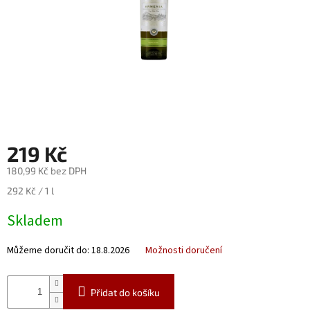
Nealko
Maxi
láhve
a
miniatury
Luxusní
a
limitované
láhve
219 Kč
Měna
180,99 Kč bez DPH
(CZK)
Měrná
292 Kč / 1 l
cena:
Skladem
Přihlášení
Můžeme doručit do:
18.8.2026
Možnosti doručení
Přidat do košíku