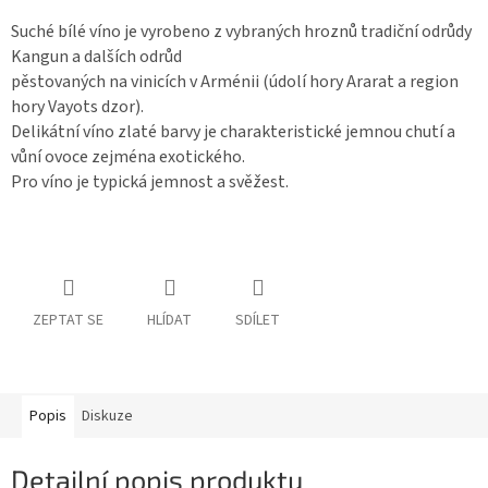
Suché bílé víno je vyrobeno z vybraných hroznů tradiční odrůdy
Kangun a dalších odrůd
pěstovaných na vinicích v Arménii (údolí hory Ararat a region
hory Vayots dzor).
Delikátní víno zlaté barvy je charakteristické jemnou chutí a
vůní ovoce zejména exotického.
Pro víno je typická jemnost a svěžest.
ZEPTAT SE
HLÍDAT
SDÍLET
Popis
Diskuze
Detailní popis produktu