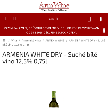
Přejít
na
obsah
NÁKUP
CZK
KOŠÍK
VÁŽENÍ ZÁKAZNÍCI, Z DŮVODU DOVOLENÉ BUDOU OBJEDNÁVKY VYŘIZOVÁNY
Novinky
OD 18.8.2026. DĚKUJEME ZA POCHOPENÍ.
Dárkové
Domů
/
Vína
/
Arménská vína
/
ARMENIA WINE
/
ARMENIA WHITE DRY - Suché
láhve
bílé víno 12,5% 0,75l
ARMENIA WHITE DRY - Suché bílé
Lihoviny
víno 12,5% 0,75l
Vína
Piva
Delikatesy
a
šťávy