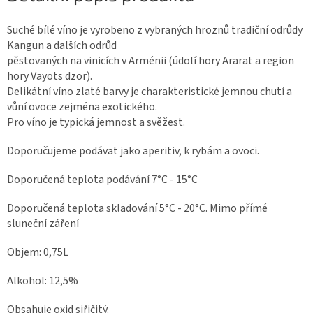
Suché bílé víno je vyrobeno z vybraných hroznů tradiční odrůdy
Kangun a dalších odrůd
pěstovaných na vinicích v Arménii (údolí hory Ararat a region
hory Vayots dzor).
Delikátní víno zlaté barvy je charakteristické jemnou chutí a
vůní ovoce zejména exotického.
Pro víno je typická jemnost a svěžest.
Doporučujeme podávat jako aperitiv, k rybám a ovoci.
Doporučená teplota podávání 7°C - 15°C
Doporučená teplota skladování 5°C - 20°C. Mimo přímé
sluneční záření
Objem: 0,75L
Alkohol: 12,5%
Obsahuje oxid siřičitý.