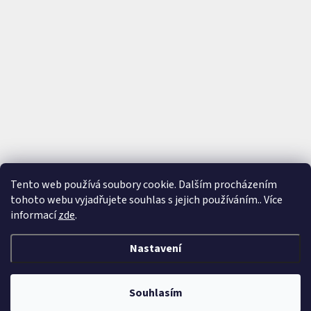
Tento web používá soubory cookie. Dalším procházením
tohoto webu vyjadřujete souhlas s jejich používáním.. Více
Sledovat na Instagramu
informací
zde
.
Nastavení
Vytvořil Shoptet
&
Souhlasím
Copyright 2026
ArmWine
. Všechna práva vyhrazena.