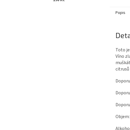
290 Kč
Popis
Deta
Toto je
Víno zl
muškát
citrusů
Doporuč
Doporu
Doporuč
Objem:
Alkoho