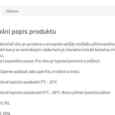
Diskuze
ilní popis produktu
dinečné víno je vyrobeno z evropské odrůdy muškátu pěstovaného 
até barvy se zelenkavým nádechem je charakteristické bohatou chu
u,
 a tropického ovoce. Pro víno je typická jemnost a svěžest.
ujeme podávat jako aperitiv, k rybám a ovoci.
čená teplota podávání 7°C - 15°C
ená teplota skladování 5°C - 20°C. Mimo přímé sluneční záření
 0,75L
l: 15%