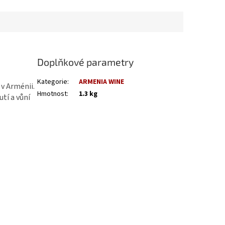
Doplňkové parametry
Kategorie
:
ARMENIA WINE
v Arménii.
Hmotnost
:
1.3 kg
tí a vůní