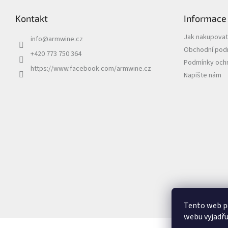
Kontakt
Informace
Jak nakupovat
info
@
armwine.cz
Obchodní pod
+420 773 750 364
Podmínky ochr
https://www.facebook.com/armwine.cz
Napište nám
Tento web p
webu vyjadřu