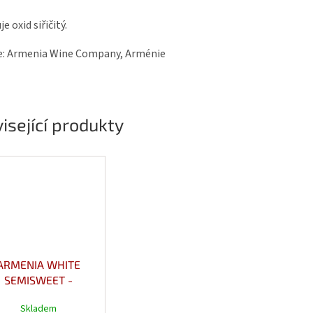
e oxid siřičitý.
e: Armenia Wine Company, Arménie
isející produkty
ARMENIA WHITE
SEMISWEET -
losladké bílé víno
Skladem
12,5% 0,75l