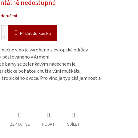
tálně nedostupné
 doručení
Přidat do košíku
inečné víno je vyrobeno z evropské odrůdy
 pěstovaného v Arménii.
até barvy se zelenkavým nádechem je
ristické bohatou chutí a vůní muškátu,
a tropického ovoce. Pro víno je typická jemnost a
ZEPTAT SE
HLÍDAT
SDÍLET