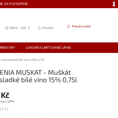
ME ZA POCHOPENÍ.
NÁKUPNÍ
Prázdný košík
CENY V:
CZK
Přihlášení
KOŠÍK
MINIATURY
LUXUSNÍ A LIMITOVANÉ LÁHVE
polosladké bílé víno 15% 0,75l
ENIA MUSKAT - Muškát
sladké bílé víno 15% 0,75l
 Kč
č bez DPH
 / 1 l