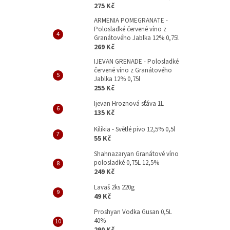
p
275 Kč
a
ARMENIA POMEGRANATE -
n
Polosladké červené víno z
e
Granátového Jablka 12% 0,75l
l
269 Kč
IJEVAN GRENADE - Polosladké
červené víno z Granátového
Jablka 12% 0,75l
255 Kč
Ijevan Hroznová sťáva 1L
135 Kč
Kilikia - Světlé pivo 12,5% 0,5l
55 Kč
Shahnazaryan Granátové víno
polosladké 0,75L 12,5%
249 Kč
Lavaš 2ks 220g
49 Kč
Proshyan Vodka Gusan 0,5L
40%