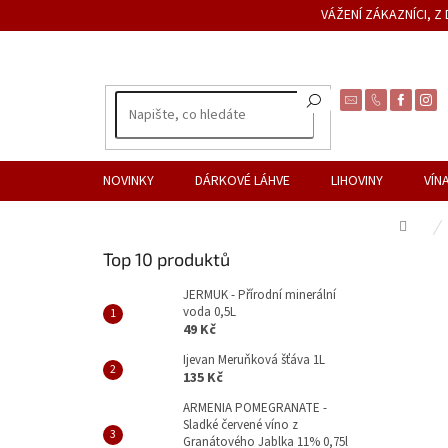
Přejít
VÁŽENÍ ZÁKAZNÍCI, 
na
obsah
NOVINKY
DÁRKOVÉ LÁHVE
LIHOVINY
VÍN
Dom
P
Top 10 produktů
o
s
JERMUK - Přírodní minerální
voda 0,5L
t
49 Kč
r
a
Ijevan Meruňková šťáva 1L
135 Kč
n
n
ARMENIA POMEGRANATE -
Sladké červené víno z
í
Granátového Jablka 11% 0,75l