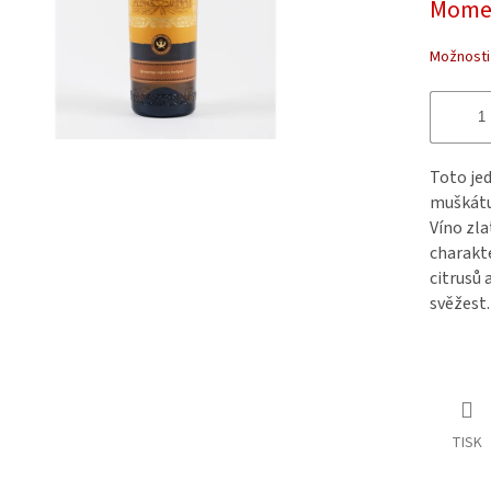
Momen
Možnosti
Toto jed
muškátu
Víno zl
charakte
citrusů 
svěžest.
TISK