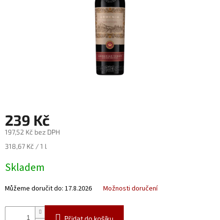
Nealko
Maxi
láhve
a
miniatury
Luxusní
a
limitované
láhve
239 Kč
Měna
(CZK)
197,52 Kč bez DPH
Měrná
318,67 Kč / 1 l
Přihlášení
cena:
Skladem
Můžeme doručit do:
17.8.2026
Možnosti doručení
Přidat do košíku