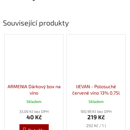
Související produkty
ARMENIA Dárkový box na
IJEVAN - Polosuché
víno
červené víno 13% 0,75l
Skladem
Skladem
33,06 Kč bez DPH
180,99 Kč bez DPH
40 Kč
219 Kč
Měrná
292 Kč / 1 l